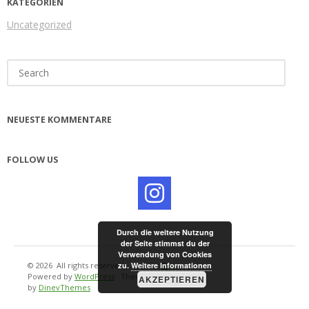
KATEGORIEN
Uncategorized
Search
for:
NEUESTE KOMMENTARE
FOLLOW US
Durch die weitere Nutzung
der Seite stimmst du der
Verwendung von Cookies
© 2026
All rights reserved
·
zu.
Weitere Informationen
Powered by
WordPress
·
Theme
AKZEPTIEREN
by
DinevThemes