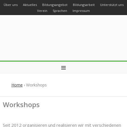
Über uns
Aktuelles
Bildungsangebot
Bildungsarbeit
Unterstützt uns
Verein
Sprachen
Impressum
MENU
Home
›
Workshops
Workshops
Seit 2012 organisieren und realisieren wir mit verschiedenen